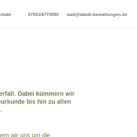
ntakt
07031/6773690
mail@labidi-bestattungen.de
uerfall. Dabei kümmern wir
urkunde bis hin zu allen
.
rn wir uns um die