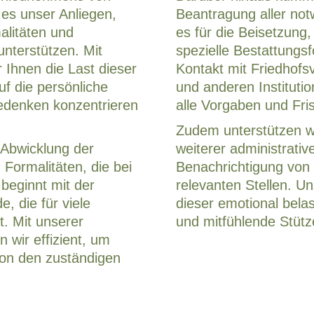
es unser Anliegen,
Beantragung aller no
alitäten und
es für die Beisetzung
nterstützen. Mit
spezielle Bestattungs
 Ihnen die Last dieser
Kontakt mit Friedhofs
uf die persönliche
und anderen Instituti
edenken konzentrieren
alle Vorgaben und Fri
Zudem unterstützen wi
Abwicklung der
weiterer administrativ
Formalitäten, die bei
Benachrichtigung von
 beginnt mit der
relevanten Stellen. Un
, die für viele
dieser emotional belas
st. Mit unserer
und mitfühlende Stütz
n wir effizient, um
von den zuständigen